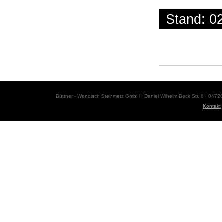
Stand: 0
Büttner - Wendisch Steinmetz GmbH | Daniel Wilhelm Beck Str. 8 | 0472
Kontakt